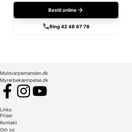
arrow_forward
Bestil online
call
Ring 42 48 67 78
Muldvarpemanden.dk
Myrerbekæmpelse.dk
Links
Priser
Kontakt
Om os