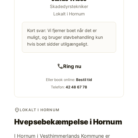
Skadedyrstekniker
Lokalt i Hornum
Kort svar: Vi fjerner boet når det er
muligt, og bruger støvbehandling kun
hvis boet sidder utilgængeligt.
call
Ring nu
Eller book online:
Bestil tid
Telefon:
42 48 67 78
location_on
LOKALT I HORNUM
Hvepsebekæmpelse i
Hornum
I Hornum i Vesthimmerlands Kommune er