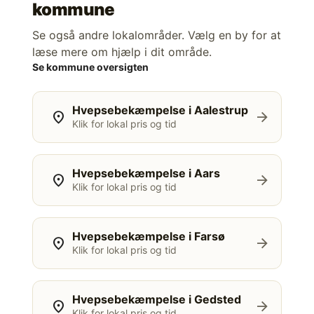
kommune
Se også andre lokalområder. Vælg en by for at
læse mere om hjælp i dit område.
Se kommune oversigten
Hvepsebekæmpelse i Aalestrup
location_on
arrow_forward
Klik for lokal pris og tid
Hvepsebekæmpelse i Aars
location_on
arrow_forward
Klik for lokal pris og tid
Hvepsebekæmpelse i Farsø
location_on
arrow_forward
Klik for lokal pris og tid
Hvepsebekæmpelse i Gedsted
location_on
arrow_forward
Klik for lokal pris og tid