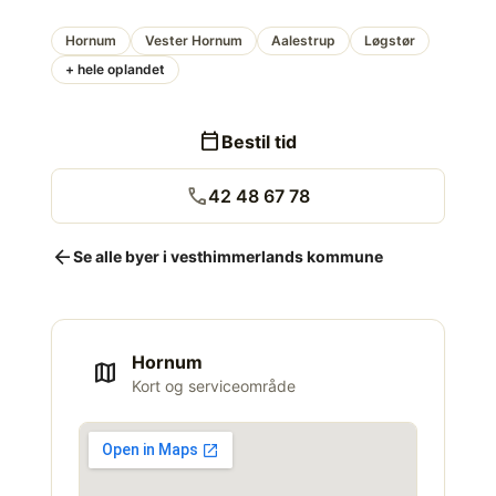
Hornum
Vester Hornum
Aalestrup
Løgstør
+ hele oplandet
calendar_today
Bestil tid
call
42 48 67 78
arrow_back
Se alle byer i vesthimmerlands kommune
Hornum
map
Kort og serviceområde