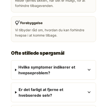
Reder fjernes sikkert, når det er muligt, for at
forhindre tilbagevenden.
tips_and_updates
Forebyggelse
Vi tilbyder råd om, hvordan du kan forhindre
hvepse i at komme tilbage.
Ofte stillede spørgsmål
Hvilke symptomer indikerer et
expand_more
hvepseproblem?
Er det farligt at fjerne et
expand_more
hvebserede selv?