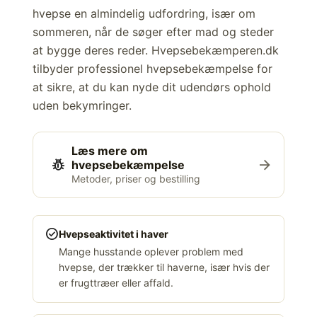
hvepse en almindelig udfordring, især om
sommeren, når de søger efter mad og steder
at bygge deres reder. Hvepsebekæmperen.dk
tilbyder professionel hvepsebekæmpelse for
at sikre, at du kan nyde dit udendørs ophold
uden bekymringer.
Læs mere om
pest_control
arrow_forward
hvepsebekæmpelse
Metoder, priser og bestilling
check_circle
Hvepseaktivitet i haver
Mange husstande oplever problem med
hvepse, der trækker til haverne, især hvis der
er frugttræer eller affald.