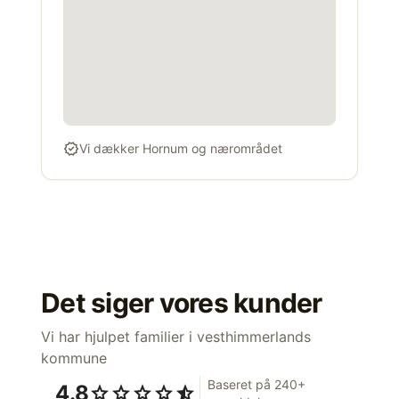
verified
Vi dækker Hornum og nærområdet
Det siger vores kunder
Vi har hjulpet familier i vesthimmerlands
kommune
Baseret på 240+
4.8
star
star
star
star
star_half