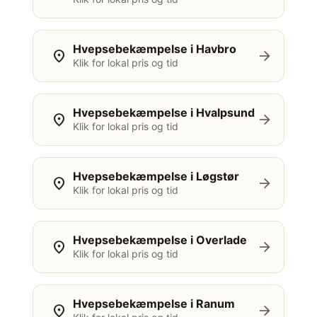
Hvepsebekæmpelse i Havbro
location_on
arrow_forward
Klik for lokal pris og tid
Hvepsebekæmpelse i Hvalpsund
location_on
arrow_forward
Klik for lokal pris og tid
Hvepsebekæmpelse i Løgstør
location_on
arrow_forward
Klik for lokal pris og tid
Hvepsebekæmpelse i Overlade
location_on
arrow_forward
Klik for lokal pris og tid
Hvepsebekæmpelse i Ranum
location_on
arrow_forward