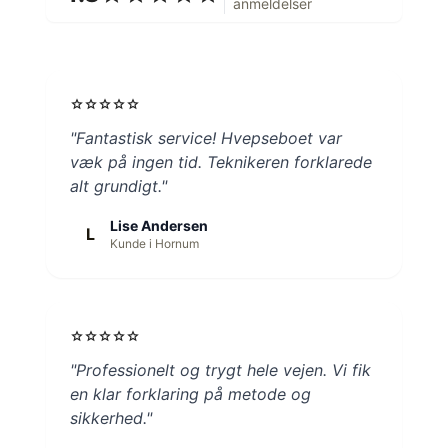
anmeldelser
star
star
star
star
star
"Fantastisk service! Hvepseboet var
væk på ingen tid. Teknikeren forklarede
alt grundigt."
Lise Andersen
L
Kunde i Hornum
star
star
star
star
star
"Professionelt og trygt hele vejen. Vi fik
en klar forklaring på metode og
sikkerhed."