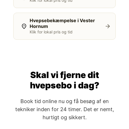
Klik for lokal pris og tid
Hvepsebekæmpelse i Vester
location_on
arrow_forward
Hornum
Klik for lokal pris og tid
Skal vi fjerne dit
hvepsebo i dag?
Book tid online nu og få besøg af en
tekniker inden for 24 timer. Det er nemt,
hurtigt og sikkert.