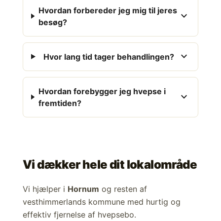
Hvordan forbereder jeg mig til jeres
expand_more
besøg?
expand_more
Hvor lang tid tager behandlingen?
Hvordan forebygger jeg hvepse i
expand_more
fremtiden?
Vi dækker hele dit lokalområde
Vi hjælper i
Hornum
og resten af
vesthimmerlands kommune med hurtig og
effektiv fjernelse af hvepsebo.