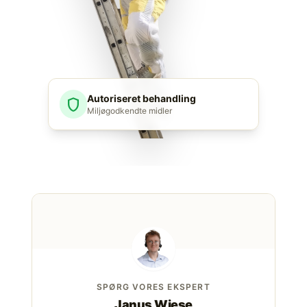
Autoriseret behandling
shield
Miljøgodkendte midler
SPØRG VORES EKSPERT
Janus Wiese