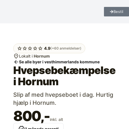
Bestil
star
star
star
star
star
4.9
(+60 anmeldelser)
location_on
Lokalt i
Hornum
arrow_back
Se alle byer i vesthimmerlands kommune
Hvepsebekæmpelse
i
Hornum
Slip af med hvepseboet i dag. Hurtig
hjælp i Hornum.
800,-
inkl. alt
1 måneds garanti