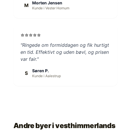
Morten Jensen
M
Kunde i Vester Hornum
star
star
star
star
star
"Ringede om formiddagen og fik hurtigt
en tid. Effektivt og uden bøvl, og prisen
var fair."
Søren P.
S
Kunde i Aalestrup
Andre byer i
vesthimmerlands