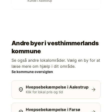
Kunde i Aalestrup
Andre byer i
vesthimmerlands
kommune
Se også andre lokalområder. Vælg en by for at
læse mere om hjælp i dit område.
Se kommune oversigten
Hvepsebekæmpelse i Aalestrup
location_on
arrow_forward
Klik for lokal pris og tid
Hvepsebekæmpelse i Farsø