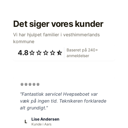
Det siger vores kunder
Vi har hjulpet familier i vesthimmerlands
kommune
Baseret på 240+
4.8
star
star
star
star
star_half
anmeldelser
star
star
star
star
star
"Fantastisk service! Hvepseboet var
væk på ingen tid. Teknikeren forklarede
alt grundigt."
Lise Andersen
L
Kunde i Aars