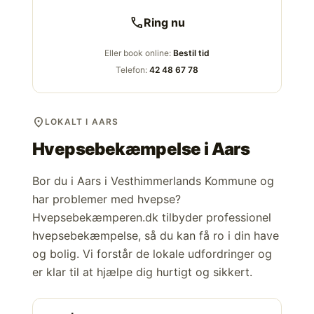
call
Ring nu
Eller book online:
Bestil tid
Telefon:
42 48 67 78
location_on
LOKALT I AARS
Hvepsebekæmpelse i
Aars
Bor du i Aars i Vesthimmerlands Kommune og
har problemer med hvepse?
Hvepsebekæmperen.dk tilbyder professionel
hvepsebekæmpelse, så du kan få ro i din have
og bolig. Vi forstår de lokale udfordringer og
er klar til at hjælpe dig hurtigt og sikkert.