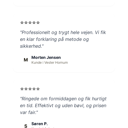
star
star
star
star
star
"Professionelt og trygt hele vejen. Vi fik
en klar forklaring på metode og
sikkerhed."
Morten Jensen
M
Kunde i Vester Hornum
star
star
star
star
star
"Ringede om formiddagen og fik hurtigt
en tid. Effektivt og uden bøvl, og prisen
var fair."
Søren P.
S