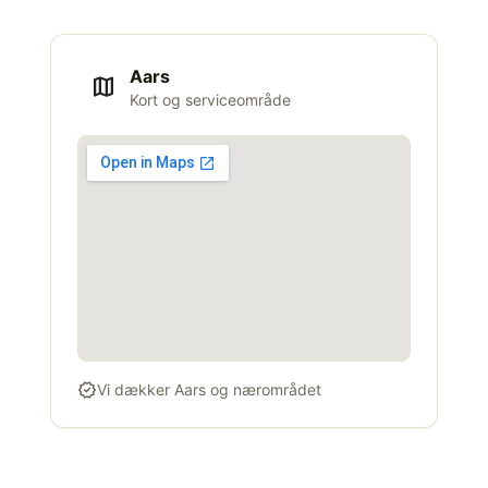
Aars
map
Kort og serviceområde
verified
Vi dækker Aars og nærområdet