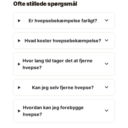
Ofte stillede spørgsmål
expand_more
Er hvepsebekæmpelse farligt?
expand_more
Hvad koster hvepsebekæmpelse?
Hvor lang tid tager det at fjerne
expand_more
hvepse?
expand_more
Kan jeg selv fjerne hvepse?
Hvordan kan jeg forebygge
expand_more
hvepse?