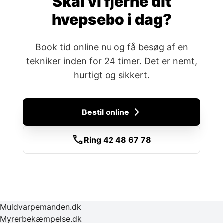
Skal vi fjerne dit
hvepsebo i dag?
Book tid online nu og få besøg af en
tekniker inden for 24 timer. Det er nemt,
hurtigt og sikkert.
arrow_forward
Bestil online
call
Ring 42 48 67 78
Muldvarpemanden.dk
Myrerbekæmpelse.dk