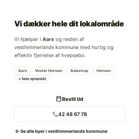
Vi dækker hele dit lokalområde
Vi hjælper i
Aars
og resten af
vesthimmerlands kommune med hurtig og
effektiv fjernelse af hvepsebo.
Aars
Vester Hornum
Aalestrup
Hornum
+ hele oplandet
calendar_today
Bestil tid
call
42 48 67 78
arrow_back
Se alle byer i vesthimmerlands kommune