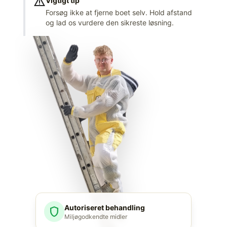
warning
Vigtigt tip
Forsøg ikke at fjerne boet selv. Hold afstand
og lad os vurdere den sikreste løsning.
Autoriseret behandling
shield
Miljøgodkendte midler