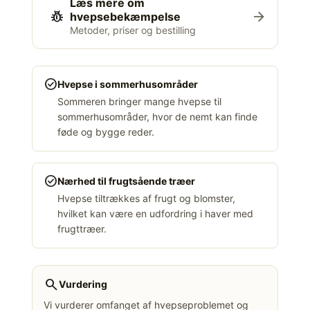
Læs mere om
pest_control
arrow_forward
hvepsebekæmpelse
Metoder, priser og bestilling
check_circle
Hvepse i sommerhusområder
Sommeren bringer mange hvepse til
sommerhusområder, hvor de nemt kan finde
føde og bygge reder.
check_circle
Nærhed til frugtsående træer
Hvepse tiltrækkes af frugt og blomster,
hvilket kan være en udfordring i haver med
frugttræer.
search
Vurdering
Vi vurderer omfanget af hvepseproblemet og