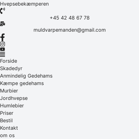
Skip
Hvepsebekæmperen
to
+45 42 48 67 78
content
muldvarpemanden@gmail.com
Menu
Forside
Skadedyr
Anmindelig Gedehams
Kæmpe gedehams
Murbier
Jordhvepse
Humlebier
Priser
Bestil
Kontakt
om os