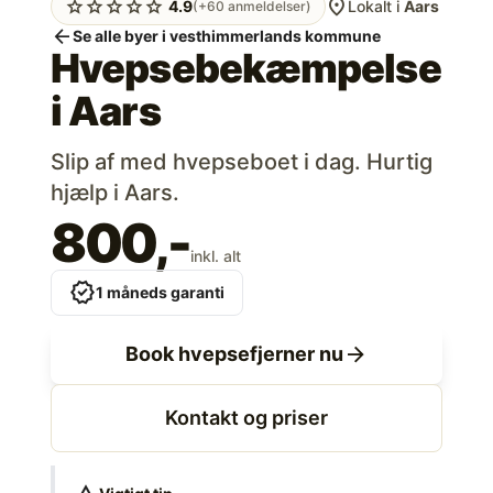
location_on
star
star
star
star
star
4.9
Lokalt i
Aars
(+60 anmeldelser)
arrow_back
Se alle byer i vesthimmerlands kommune
Hvepsebekæmpelse
i
Aars
Slip af med hvepseboet i dag. Hurtig
hjælp i Aars.
800,-
inkl. alt
verified
1 måneds garanti
arrow_forward
Book hvepsefjerner nu
Kontakt og priser